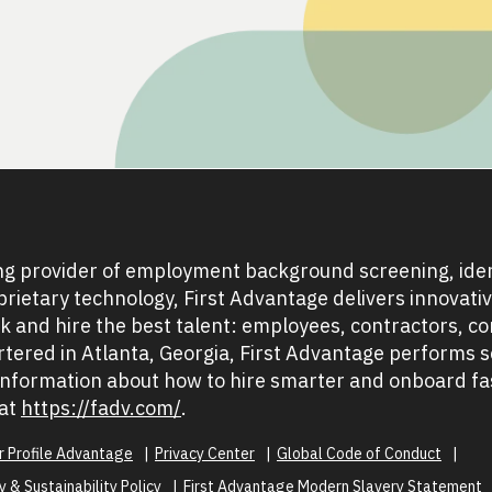
ng provider of employment background screening, iden
oprietary technology, First Advantage delivers innovati
sk and hire the best talent: employees, contractors, c
tered in Atlanta, Georgia, First Advantage performs s
 information about how to hire smarter and onboard fas
 at
https://fadv.com/
.
or Profile Advantage
Privacy Center
Global Code of Conduct
 & Sustainability Policy
First Advantage Modern Slavery Statement