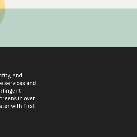
tity, and
ve services and
ontingent
creens in over
ter with First